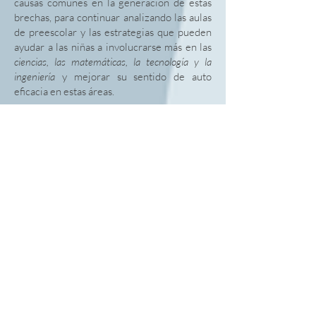
causas comunes en la generación de estas
brechas, para continuar analizando las aulas
de preescolar y las estrategias que pueden
ayudar a las niñas a involucrarse más en las
ciencias, las matemáticas, la tecnología y la
ingeniería
y mejorar su sentido de auto
eficacia en estas áreas.
Este curso requiere de aproximadamente
18 horas de trabajo personal. No es
acompañado, sin embargo, para
instituciones y organizaciones interesadas
se puede realizar una versión acompañada.
Quienes completen el curso recibirán una
certificación de participación emitida por la
Academia Colombiana de Ciencias Exactas,
Físicas y Naturales de Colombia.
En el diseño de este curso participaron
docentes de 5 países de la RIED - OEA y
contó con el apoyo de la RIED.