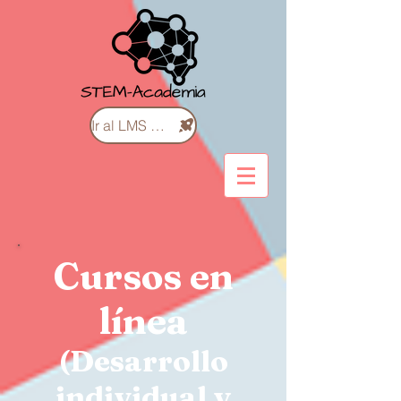
Ir al LMS de Cursos
Cursos en
línea
(Desarrollo
individual y