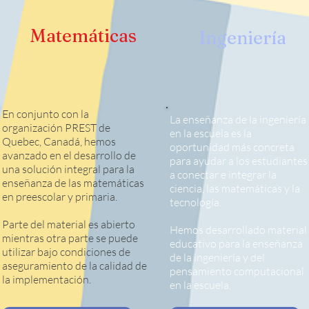
Matemáticas
Ingeniería
En conjunto con la
La enseñanza de la ingeniería
organización PREST de
en la escuela es la
Quebec, Canadá, hemos
oportunidad más concreta
avanzado en el desarrollo de
para ayudar a los estudiantes
una solución integral para la
a conectar e integrar la
enseñanza de las matemáticas
ciencia, las matemáticas y la
en preescolar y primaria.
tecnología.
Parte del material es abierto
Hemos desarrollado material
mientras otra parte se puede
educativo para la enseñanza
utilizar bajo condiciones de
de la ingeniería y del
aseguramiento de la calidad de
pensamiento computacional
la implementación.
en la escuela.