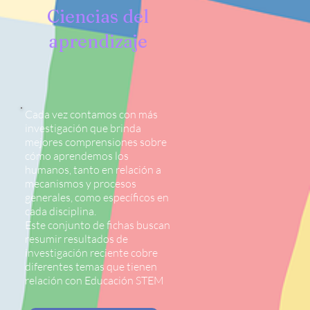
Ciencias del
aprendizaje
Cada vez contamos con más
investigación que brinda
mejores comprensiones sobre
cómo aprendemos los
humanos, tanto en relación a
mecanismos y procesos
generales, como específicos en
cada disciplina.
Este conjunto de fichas buscan
resumir resultados de
investigación reciente cobre
diferentes temas que tienen
relación con Educación STEM