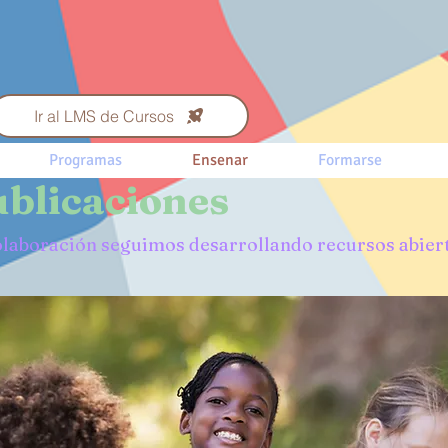
Ir al LMS de Cursos
Programas
Ensenar
Formarse
ublicaciones
colaboración seguimos desarrollando recursos abier