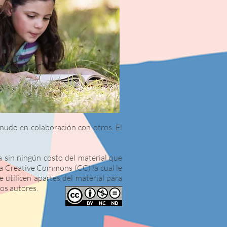
nudo en colaboración con otros. El
a sin ningún costo del material que
ia Creative Commons (CC) la cual le
e utilicen apartes del material para
os autores.