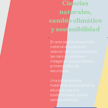
Ciencias
naturales,
cambio climático
y sostenibilidad
En esta sección encontrará
material educativo en
relación con la enseñanza de
las ciencias basada en
indagación para primaria y
primeros años de
secundaria.
Una parte de estos
materiales se enfocan en la
educación para la
sostenibilidad y para el
cambio climático.