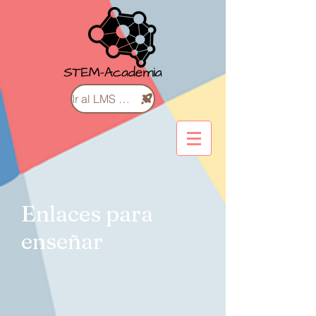
Ir al LMS de Cursos
Enlaces para
enseñar